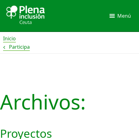
Ir
al
Menú
contenido
Inicio
Participa
Paginación
de
entradas
Archivos:
Proyectos