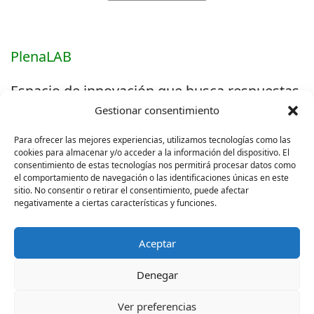
PlenaLAB
Espacio de innovación que busca respuestas
Gestionar consentimiento
a las preguntas más difíciles.
Para ofrecer las mejores experiencias, utilizamos tecnologías como las
cookies para almacenar y/o acceder a la información del dispositivo. El
consentimiento de estas tecnologías nos permitirá procesar datos como
Más información »
el comportamiento de navegación o las identificaciones únicas en este
sitio. No consentir o retirar el consentimiento, puede afectar
negativamente a ciertas características y funciones.
Aceptar
Denegar
Ver preferencias