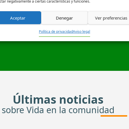
ctar negativamente a ciertas características y funciones.
Aceptar
Denegar
Ver preferencias
iones de eventos online
Apoyos 
Política de privacidad
Aviso legal
Últimas noticias
sobre Vida en la comunidad