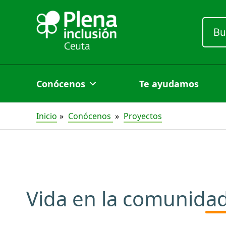
Ir
al
Busc
por:
contenido
Conócenos
Te ayudamos
Inicio
Conócenos
Proyectos
Vida en la comunida