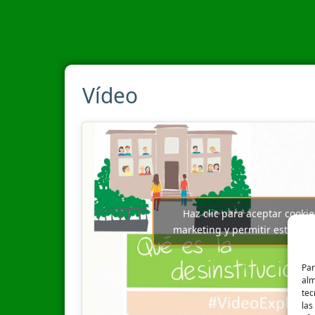
Vídeo
Haz clic para aceptar cookie
marketing y permitir este con
Par
alm
tec
las