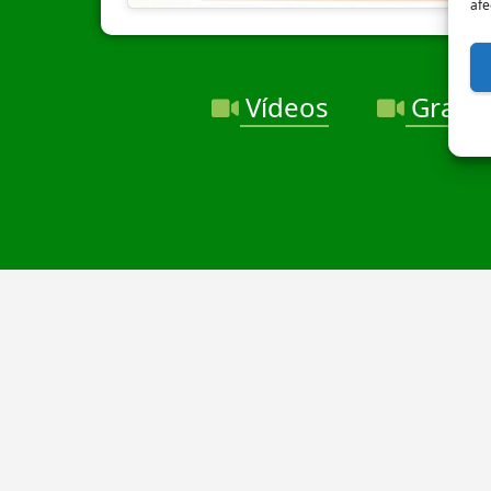
afe
Vídeos
Grabac