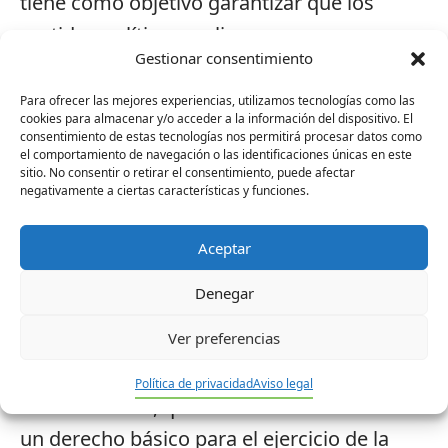
tiene como objetivo garantizar que los
partidos políticos realicen sus programas
Gestionar consentimiento
electorales en lectura fácil, informar de
manera accesible cómo es el proceso para
Para ofrecer las mejores experiencias, utilizamos tecnologías como las
cookies para almacenar y/o acceder a la información del dispositivo. El
ir a votar y solicitar a los organismos
consentimiento de estas tecnologías nos permitirá procesar datos como
el comportamiento de navegación o las identificaciones únicas en este
públicos que los colegios electorales sean
sitio. No consentir o retirar el consentimiento, puede afectar
accesibles desde el punto de vista cognitivo,
negativamente a ciertas características y funciones.
para que las personas con discapacidad
Aceptar
intelectual vean garantizado su derecho.
Denegar
Santiago López Noguera, Presidente de
Ver preferencias
Plena inclusión, manifiesta la profunda
frustración por esta sentencia del Tribunal
Política de privacidad
Aviso legal
Constitucional, que “obstaculiza el acceso a
un derecho básico para el ejercicio de la