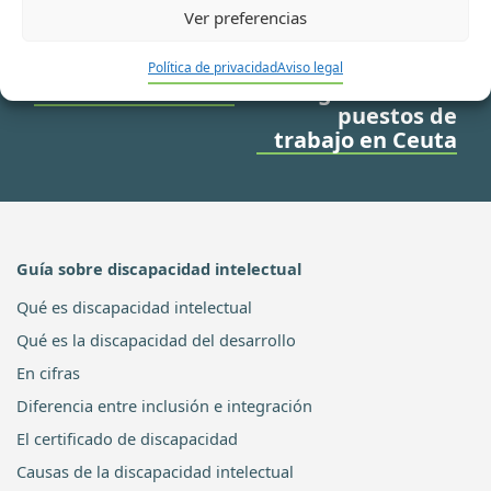
Ver preferencias
Ir a noticia anterior
Ir a noticia siguiente
‘Plena Inclusión’
Plena Inclusión
Política de privacidad
Aviso legal
en el horizonte
genera cinco
puestos de
trabajo en Ceuta
Guía sobre discapacidad intelectual
Qué es discapacidad intelectual
Qué es la discapacidad del desarrollo
En cifras
Diferencia entre inclusión e integración
El certificado de discapacidad
Causas de la discapacidad intelectual