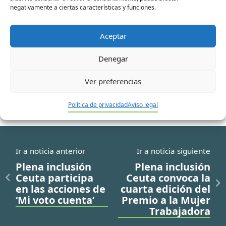
de la Fundación Gil Gayarre.
negativamente a ciertas características y funciones.
Aceptar
Denegar
No hay contenido relacionado.
Ver preferencias
Política de privacidad
Aviso legal
Ir a noticia anterior
Ir a noticia siguiente
Plena inclusión
Plena inclusión
Ceuta participa
Ceuta convoca la
en las acciones de
cuarta edición del
‘Mi voto cuenta’
Premio a la Mujer
Trabajadora