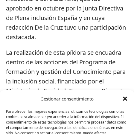
aprobado en octubre por la Junta Directiva
de Plena inclusión España y en cuya
redacción De la Cruz tuvo una participación
destacada.
La realización de esta píldora se encuadra
dentro de las acciones del Programa de
formación y gestión del Conocimiento para
la inclusión social, financiado por el
Ministerio de Sanidad, Consumo y Bienestar
Gestionar consentimiento
Social (programas del 0’7 IRPF).
Para ofrecer las mejores experiencias, utilizamos tecnologías como las
El vídeo ha sido grabado y producido por el
cookies para almacenar y/o acceder a la información del dispositivo. El
consentimiento de estas tecnologías nos permitirá procesar datos como
equipo de Mastv, servicio de audiovisuales
el comportamiento de navegación o las identificaciones únicas en este
sitio. No consentir o retirar el consentimiento, puede afectar