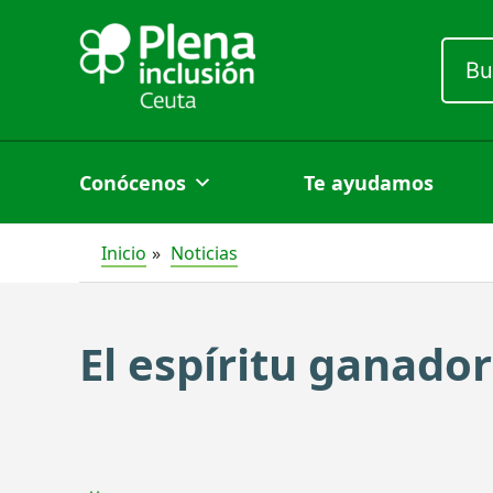
Ir
al
Busc
por:
contenido
Conócenos
Te ayudamos
Inicio
Noticias
El espíritu ganado