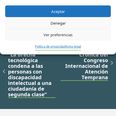
Aceptar
Denegar
Ver preferencias
Ir a noticia anterior
Ir a noticia siguiente
Política de privacidad
Aviso legal
“La brecha
Crónica del
tecnológica
Congreso
condena a las
Internacional de
personas con
Atención
discapacidad
Temprana
intelectual a una
ciudadanía de
segunda clase”