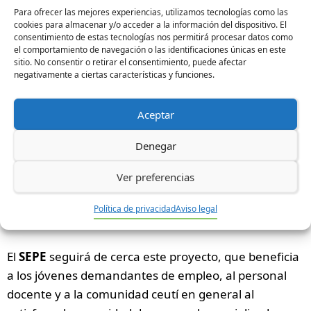
formación y empleo en áreas donde carecen de
Para ofrecer las mejores experiencias, utilizamos tecnologías como las
cookies para almacenar y/o acceder a la información del dispositivo. El
cualificación específica.
consentimiento de estas tecnologías nos permitirá procesar datos como
el comportamiento de navegación o las identificaciones únicas en este
sitio. No consentir o retirar el consentimiento, puede afectar
Plena Inclusión Ceuta
es una de las entidades que
negativamente a ciertas características y funciones.
desarrolla este proyecto en
Ceuta
, contribuyendo al
desarrollo de personas con discapacidad intelectual y
Aceptar
ofreciéndoles oportunidades reales de integración.
Actualmente,
15 jóvenes
están siendo formados en
Denegar
el ámbito sociosanitario, y al completar el programa
Ver preferencias
obtendrán un certificado de profesionalidad después
de
9 meses
de trabajo remunerado en
Plena
Política de privacidad
Aviso legal
Inclusión Ceuta
.
El
SEPE
seguirá de cerca este proyecto, que beneficia
a los jóvenes demandantes de empleo, al personal
docente y a la comunidad ceutí en general al