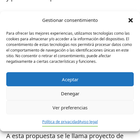
Destacaremos la importancia del diálogo
Gestionar consentimiento
civil.
Para ofrecer las mejores experiencias, utilizamos tecnologías como las
Por ejemplo: tener en cuenta a las
cookies para almacenar y/o acceder a la información del dispositivo. El
consentimiento de estas tecnologías nos permitirá procesar datos como
organizaciones
el comportamiento de navegación o las identificaciones únicas en este
sitio. No consentir o retirar el consentimiento, puede afectar
negativamente a ciertas características y funciones.
de las personas con discapacidad
Aceptar
para hacer políticas de la discapacidad.
Denegar
Siguientes pasos
Ver preferencias
Esta es nuestra propuesta.
Política de privacidad
Aviso legal
A esta propuesta se le llama proyecto de