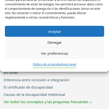
discapacidad
consentimiento de estas tecnologías nos permitirá procesar datos como
el comportamiento de navegación o las identificaciones únicas en este
intelectual en
sitio. No consentir o retirar el consentimiento, puede afectar
tiempo de
negativamente a ciertas características y funciones.
COVID19
Aceptar
Denegar
Guía sobre discapacidad intelectual
Ver preferencias
Qué es discapacidad intelectual
Política de privacidad
Aviso legal
Qué es la discapacidad del desarrollo
En cifras
Diferencia entre inclusión e integración
El certificado de discapacidad
Causas de la discapacidad intelectual
Ver todos los conceptos y las preguntas frecuentes