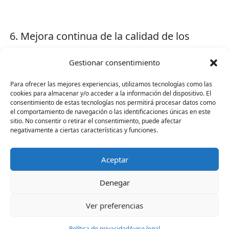
Mejora continua de la calidad de los
servicios prestados, así como de las
Gestionar consentimiento
instalaciones, equipos y medios
disponibles, gracias al estudio de las
Para ofrecer las mejores experiencias, utilizamos tecnologías como las
cookies para almacenar y/o acceder a la información del dispositivo. El
necesidades de partes interesadas y
consentimiento de estas tecnologías nos permitirá procesar datos como
el comportamiento de navegación o las identificaciones únicas en este
análisis de la gestión del cambio, en pro
sitio. No consentir o retirar el consentimiento, puede afectar
negativamente a ciertas características y funciones.
de la mejora del desempeño ambiental.
Aceptar
Denegar
Medir continuamente los niveles de
calidad del servicio prestado, así como
Ver preferencias
los niveles de calidad suministrados por
Política de privacidad
Aviso legal