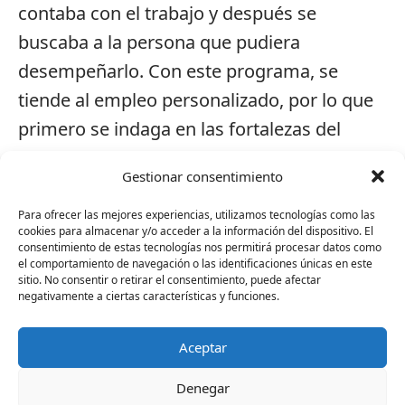
contaba con el trabajo y después se
buscaba a la persona que pudiera
desempeñarlo. Con este programa, se
tiende al empleo personalizado, por lo que
primero se indaga en las fortalezas del
usuario y después se busca el puesto de
Gestionar consentimiento
trabajo que pueda desempeñar acorde a
sus necesidades, un empleo que le guste y
Para ofrecer las mejores experiencias, utilizamos tecnologías como las
cookies para almacenar y/o acceder a la información del dispositivo. El
que sepa hacer, no uno cualquiera.
consentimiento de estas tecnologías nos permitirá procesar datos como
el comportamiento de navegación o las identificaciones únicas en este
sitio. No consentir o retirar el consentimiento, puede afectar
Es un programa diseñado para personas
negativamente a ciertas características y funciones.
con altas necesidades de apoyo que
permite la inserción laboral a personas que
Aceptar
por los cauces tradicionales no lo han
Denegar