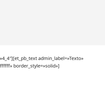
»4_4″][et_pb_text admin_label=»Texto»
fffff» border_style=»solid»]