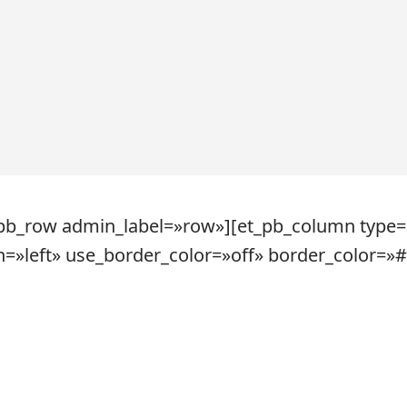
_pb_row admin_label=»row»][et_pb_column type=
=»left» use_border_color=»off» border_color=»#f