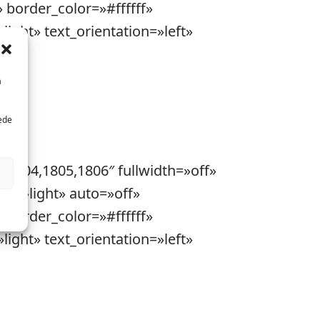
 border_color=»#ffffff»
ight» text_orientation=»left»
a
uede
,1804,1805,1806″ fullwidth=»off»
t=»light» auto=»off»
 border_color=»#ffffff»
ight» text_orientation=»left»