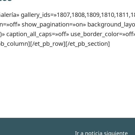
alería» gallery_ids=»1807,1808,1809,1810,1811,1
n=»off» show_pagination=»on» background_layou
)» caption_all_caps=»off» use_border_color=»off»
_pb_column][/et_pb_row][/et_pb_section]
Ir a noticia siguiente