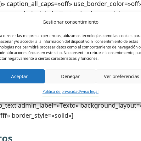
)» caption_all_caps=»off» use_border_color=»off»
pb_text admin_label=»Texto» background_layout=»l
Gestionar consentimiento
ff» border_style=»solid»]
a ofrecer las mejores experiencias, utilizamos tecnologías como las cookies par
acenar y/o acceder a la información del dispositivo. El consentimiento de estas
o
nologías nos permitirá procesar datos como el comportamiento de navegación o
 identificaciones únicas en este sitio. No consentir o retirar el consentimiento, p
ctar negativamente a ciertas características y funciones.
alería»
4,1795,1796,1797,1798,1799,1800,1801,1802,1803
Aceptar
Denegar
Ver preferencias
n=»off» show_pagination=»on» background_layou
Política de privacidad
Aviso legal
)» caption_all_caps=»off» use_border_color=»off»
pb_text admin_label=»Texto» background_layout=»l
ff» border_style=»solid»]
tos