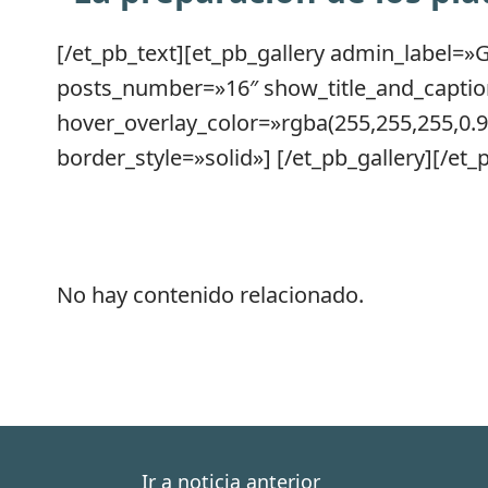
[/et_pb_text][et_pb_gallery admin_label=»G
posts_number=»16″ show_title_and_captio
hover_overlay_color=»rgba(255,255,255,0.9
border_style=»solid»] [/et_pb_gallery][/et
No hay contenido relacionado.
Ir a noticia anterior