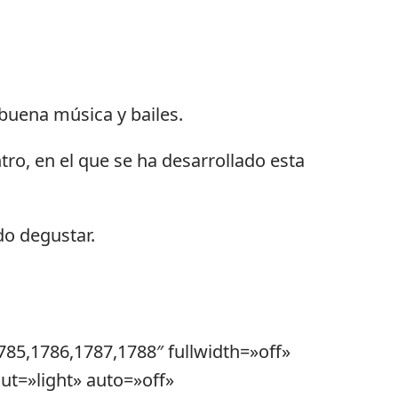
 buena música y bailes.
ntro, en el que se ha desarrollado esta
do degustar.
785,1786,1787,1788″ fullwidth=»off»
t=»light» auto=»off»