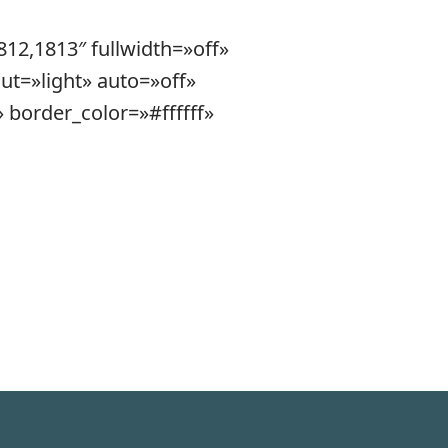
812,1813″ fullwidth=»off»
t=»light» auto=»off»
 border_color=»#ffffff»