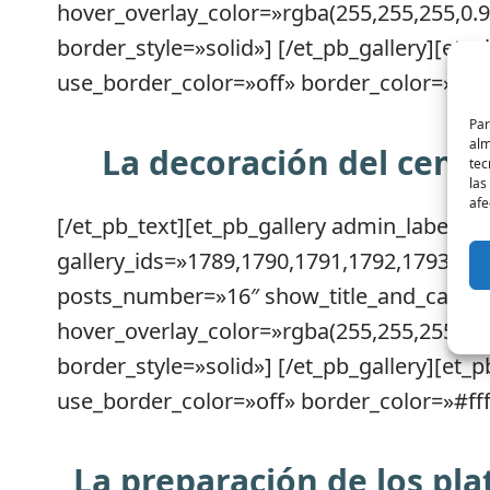
hover_overlay_color=»rgba(255,255,255,0.9
border_style=»solid»] [/et_pb_gallery][et_
use_border_color=»off» border_color=»#ffff
Par
alm
La decoración del centr
tec
las
afe
[/et_pb_text][et_pb_gallery admin_label=»G
gallery_ids=»1789,1790,1791,1792,1793,179
posts_number=»16″ show_title_and_captio
hover_overlay_color=»rgba(255,255,255,0.9
border_style=»solid»] [/et_pb_gallery][et_
use_border_color=»off» border_color=»#ffff
La preparación de los pla