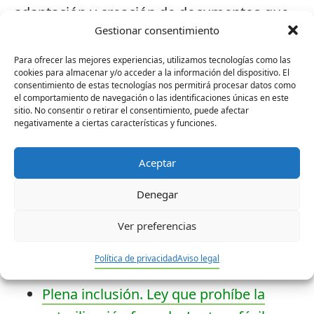
adaptación y creación de documentos que
Gestionar consentimiento
permite una lectura y una comprensión
más sencillas de su contenido. No solo
Para ofrecer las mejores experiencias, utilizamos tecnologías como las
cookies para almacenar y/o acceder a la información del dispositivo. El
abarca el texto, sino también se refiere a las
consentimiento de estas tecnologías nos permitirá procesar datos como
el comportamiento de navegación o las identificaciones únicas en este
ilustraciones y la maquetación.
sitio. No consentir o retirar el consentimiento, puede afectar
negativamente a ciertas características y funciones.
Plena inclusión es un movimiento
asociativo que lucha por los derechos de las
Aceptar
personas con discapacidad intelectual o del
Denegar
desarrollo y sus familias desde 935
entidades que trabajan en todo el Estado.
Ver preferencias
Política de privacidad
Aviso legal
Más información
Plena inclusión. Ley que prohíbe la