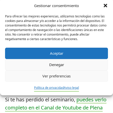
a Plena Inclusión Andalucía.
Gestionar consentimiento
Estas personas le plantearon a la secretaria
Para ofrecer las mejores experiencias, utilizamos tecnologías como las
de Estado dudas sobre la educación
cookies para almacenar y/o acceder a la información del dispositivo. El
consentimiento de estas tecnologías nos permitirá procesar datos como
inclusiva, el medioambiente, el empleo de
el comportamiento de navegación o las identificaciones únicas en este
sitio. No consentir o retirar el consentimiento, puede afectar
las personas con discapacidad, la sociedad
negativamente a ciertas características y funciones.
civil organizada o la desinstitucionalización.
Ante sus preguntas, Ione Belarra avanzó:
Aceptar
«Solo diremos que hemos cumplido la
Denegar
Agenda 2030 si los
#ODS
son una realidad
Ver preferencias
para todos los colectivos. También para las
personas con
#discapacidad
«.
Política de privacidad
Aviso legal
Si te has perdido el seminario,
puedes verlo
completo en el Canal de Youtube de Plena