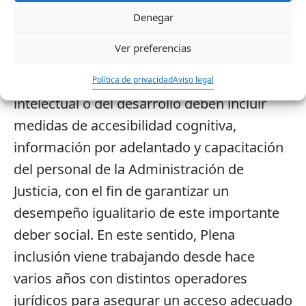
discapacidad, será igualmente
Denegar
discriminatoria.
Ver preferencias
Además, los apoyos y ajustes necesarios en
el caso de las personas con discapacidad
Política de privacidad
Aviso legal
intelectual o del desarrollo deben incluir
medidas de accesibilidad cognitiva,
información por adelantado y capacitación
del personal de la Administración de
Justicia, con el fin de garantizar un
desempeño igualitario de este importante
deber social. En este sentido, Plena
inclusión viene trabajando desde hace
varios años con distintos operadores
jurídicos para asegurar un acceso adecuado