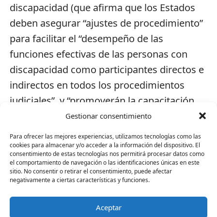
discapacidad (que afirma que los Estados
deben asegurar “ajustes de procedimiento”
para facilitar el “desempeño de las
funciones efectivas de las personas con
discapacidad como participantes directos e
indirectos en todos los procedimientos
judiciales”, y “promoverán la capacitación
adecuada de los que trabajan en la
Gestionar consentimiento
administración de justicia”).
Para ofrecer las mejores experiencias, utilizamos tecnologías como las
cookies para almacenar y/o acceder a la información del dispositivo. El
consentimiento de estas tecnologías nos permitirá procesar datos como
No obstante, Plena inclusión advierte que
el comportamiento de navegación o las identificaciones únicas en este
una evaluación de esa “aptitud suficiente”
sitio. No consentir o retirar el consentimiento, puede afectar
negativamente a ciertas características y funciones.
que no incluya a todos y cada uno de los
miembros del jurado, tenga o no
Aceptar