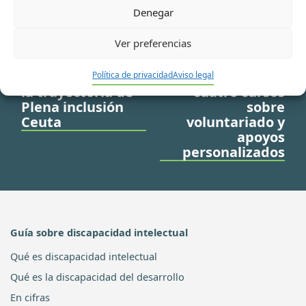
Denegar
Ir a noticia anterior
Ir a noticia siguiente
Ver preferencias
Los Premios
Plena inclusión
Excelencia 2019 de
Ceuta entrega los
la FFCE reconocen
diplomas de
Política de privacidad
Aviso legal
la trayectoria de
cuatro cursos
Plena inclusión
sobre
Ceuta
voluntariado y
apoyos
personalizados
Guía sobre discapacidad intelectual
Qué es discapacidad intelectual
Qué es la discapacidad del desarrollo
En cifras