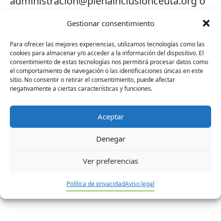
administracion@plenainclusionceuta.org o
presentarlo en sobre cerrado indicando en
Gestionar consentimiento
su exterior “Selección de Personal
Para ofrecer las mejores experiencias, utilizamos tecnologías como las
Conductor/a” en la Administración de Plena
cookies para almacenar y/o acceder a la información del dispositivo. El
Inclusión, en la dirección arriba indicada.
consentimiento de estas tecnologías nos permitirá procesar datos como
el comportamiento de navegación o las identificaciones únicas en este
sitio. No consentir o retirar el consentimiento, puede afectar
Los interesados deberán enviar el
negativamente a ciertas características y funciones.
currículum antes del jueves 3 de marzo de
Aceptar
2016, para ambos casos.
Denegar
Ver preferencias
No hay contenido relacionado.
Política de privacidad
Aviso legal