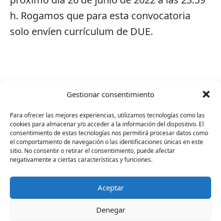
h. Rogamos que para esta convocatoria
solo envíen currículum de DUE.
No hay contenido relacionado.
Gestionar consentimiento
Para ofrecer las mejores experiencias, utilizamos tecnologías como las
cookies para almacenar y/o acceder a la información del dispositivo. El
consentimiento de estas tecnologías nos permitirá procesar datos como
el comportamiento de navegación o las identificaciones únicas en este
sitio. No consentir o retirar el consentimiento, puede afectar
negativamente a ciertas características y funciones.
Ir a noticia anterior
Ir a noticia siguiente
Aceptar
La Asamblea
Plena inclusión
ratifica los retos
denuncia que los
Denegar
estratégicos de
discursos de odio