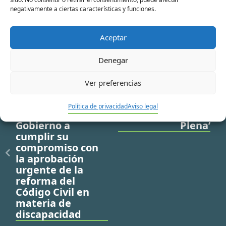
No hay contenido relacionado.
negativamente a ciertas características y funciones.
Aceptar
Denegar
Ver preferencias
Ir a noticia anterior
Ir a noticia siguiente
Plena inclusión y
Tercer programa
Política de privacidad
Aviso legal
la AEFT animan al
de ‘Comunicación
Gobierno a
Plena’
cumplir su
compromiso con
la aprobación
urgente de la
reforma del
Código Civil en
materia de
discapacidad