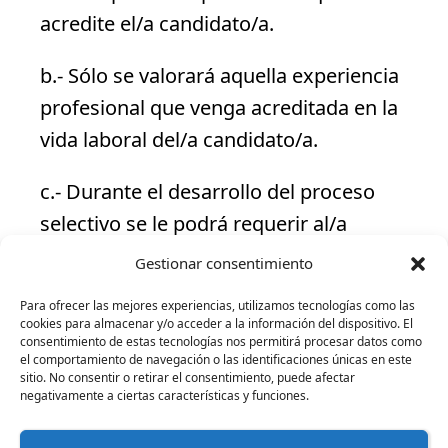
acredite el/a candidato/a.
b.- Sólo se valorará aquella experiencia
profesional que venga acreditada en la
vida laboral del/a candidato/a.
c.- Durante el desarrollo del proceso
selectivo se le podrá requerir al/a
candidato/a que acredite por escrito las
Gestionar consentimiento
funciones realizadas durante la
Para ofrecer las mejores experiencias, utilizamos tecnologías como las
experiencia profesional referida en su
cookies para almacenar y/o acceder a la información del dispositivo. El
consentimiento de estas tecnologías nos permitirá procesar datos como
currículum.
el comportamiento de navegación o las identificaciones únicas en este
sitio. No consentir o retirar el consentimiento, puede afectar
negativamente a ciertas características y funciones.
Las personas interesadas deberán
enviar su currículum
antes del