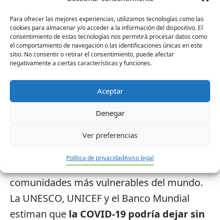
sociales en más de 124 países
para exigir
Para ofrecer las mejores experiencias, utilizamos tecnologías como las
una adecuada financiación que asegure el
cookies para almacenar y/o acceder a la información del dispositivo. El
cumplimiento del Objetivo de Desarrollo
consentimiento de estas tecnologías nos permitirá procesar datos como
el comportamiento de navegación o las identificaciones únicas en este
Sostenible 4, sobre el derecho a la
sitio. No consentir o retirar el consentimiento, puede afectar
negativamente a ciertas características y funciones.
educación.
Aceptar
Financiación para asegurar el derecho a
la educación
Denegar
Si no se toman medidas urgentes, el
Ver preferencias
impacto de la pandemia seguirá
Política de privacidad
Aviso legal
empeorando la situación de las personas y
comunidades más vulnerables del mundo.
La UNESCO, UNICEF y el Banco Mundial
estiman que
la COVID-19 podría dejar sin