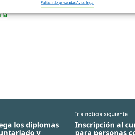
Política de privacidad
Aviso legal
 la
Ir a noticia siguiente
rega los diplomas
Inscripción al c
luntariado y
para personas c