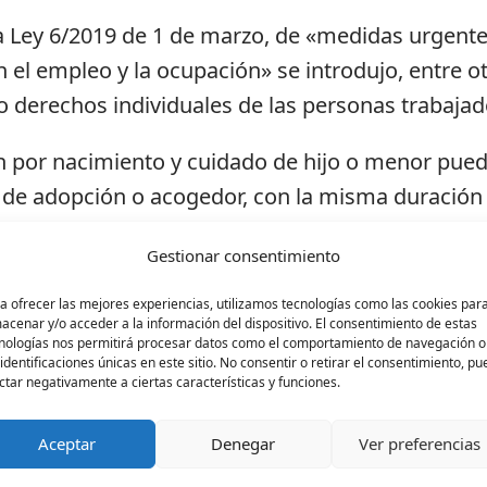
la Ley 6/2019 de 1 de marzo, de «medidas urgentes
el empleo y la ocupación» se introdujo, entre ot
derechos individuales de las personas trabajad
ón por nacimiento y cuidado de hijo o menor pued
 de adopción o acogedor, con la misma duración y
cho individual- dio lugar a una situación no previ
Gestionar consentimiento
re los dos progenitores de las dos semanas adic
a ofrecer las mejores experiencias, utilizamos tecnologías como las cookies par
les entre ambos progenitores, se limitaba a
una
acenar y/o acceder a la información del dispositivo. El consentimiento de estas
nologías nos permitirá procesar datos como el comportamiento de navegación o
 identificaciones únicas en este sitio. No consentir o retirar el consentimiento, p
ctar negativamente a ciertas características y funciones.
 ampiando este permiso a las dos semanas para la
Aceptar
Denegar
Ver preferencias
e manera que los hijos e hijas -o menores- pued
s progenitores.