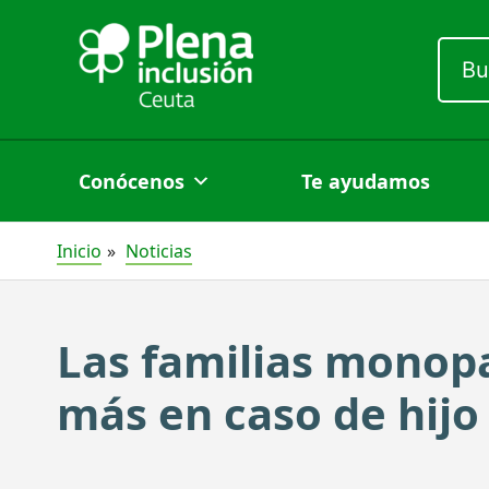
Ir
al
Busc
por:
contenido
Conócenos
Te ayudamos
Inicio
Noticias
Las familias monop
más en caso de hijo