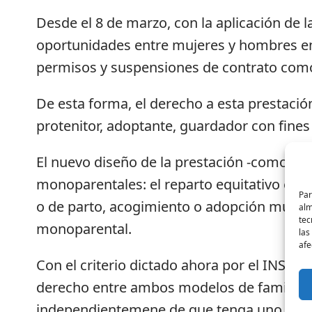
Desde el 8 de marzo, con la aplicación de 
oportunidades entre mujeres y hombres en 
permisos y suspensiones de contrato como 
De esta forma, el derecho a esta prestaci
protenitor, adoptante, guardador con fines
El nuevo diseño de la prestación -como dere
monoparentales: el reparto equitativo ent
Par
o de parto, acogimiento o adopción múltip
alm
tec
monoparental.
las
afe
Con el criterio dictado ahora por el INSS,
derecho entre ambos modelos de familia, d
independientemene de que tenga uno o do