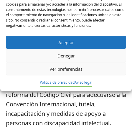
cookies para almacenar y/o acceder a la información del dispositivo. El
Colegio de Abogados de Ceuta. Su título es
consentimiento de estas tecnologías nos permitirá procesar datos como
el comportamiento de navegación o las identificaciones únicas en este
‘Incapacitación y tutela. Asistencia jurídica a
sitio. No consentir o retirar el consentimiento, puede afectar
personas con discapacidad’.
negativamente a ciertas características y funciones.
La jornada finalizará con un coloquio y la
Aceptar
despedida, para después disfrutar los
Denegar
asistentes de un aperitivo.
Ver preferencias
El objetivo de esta jornada es informar y
Política de privacidad
Aviso legal
formar a los operadores jurídicos sobre la
reforma del Código Civil para adecuarse a la
Convención Internacional, tutela,
incapacitación y medidas de apoyo a
personas con discapacidad intelectual.