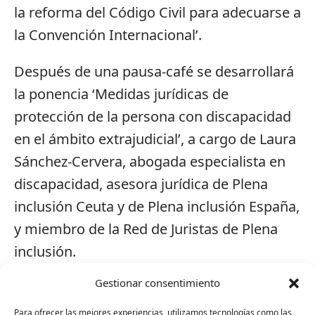
la reforma del Código Civil para adecuarse a
la Convención Internacional’.
Después de una pausa-café se desarrollará
la ponencia ‘Medidas jurídicas de
protección de la persona con discapacidad
en el ámbito extrajudicial’, a cargo de Laura
Sánchez-Cervera, abogada especialista en
discapacidad, asesora jurídica de Plena
inclusión Ceuta y de Plena inclusión España,
y miembro de la Red de Juristas de Plena
inclusión.
Gestionar consentimiento
La tercera y última ponencia correrá a cargo
de Isabel Valriberas, decana del Ilustre
Para ofrecer las mejores experiencias, utilizamos tecnologías como las