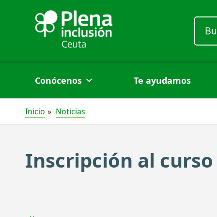
Ir
al
Busc
por:
contenido
Conócenos
Te ayudamos
Inicio
Noticias
Inscripción al curso