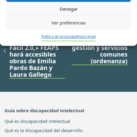
Denegar
Ver preferencias
Ir a noticia anterior
Ir a noticia siguiente
Dentro de su
Exámenes
Política de privacidad
Aviso legal
Proyecto «Léelo
ayudante de
Fácil 2.0,» FEAPS
gestión y servicios
hará accesibles
comunes
obras de Emilia
(ordenanza)
Pardo Bazán y
Laura Gallego
Guía sobre discapacidad intelectual
Qué es discapacidad intelectual
Qué es la discapacidad del desarrollo