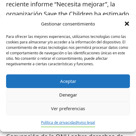
reciente informe “Necesita mejorar”, la
organización Save the Children ha estimado
la tasa de abandono en un 53% en el
Gestionar consentimiento
alumnado con discapacidad, mientras que
Para ofrecer las mejores experiencias, utilizamos tecnologías como las
para la población general es del 31,5%. Un
cookies para almacenar y/o acceder a la información del dispositivo. El
consentimiento de estas tecnologías nos permitirá procesar datos como
abandono que es especialmente relevante
el comportamiento de navegación o las identificaciones únicas en este
sitio. No consentir o retirar el consentimiento, puede afectar
en la etapa de Educación Secundaria.
negativamente a ciertas características y funciones.
Este mismo informe afirma que “los niños y
Aceptar
niñas con discapacidad viven la segregación
Denegar
de forma especial ya que, donde no se
facilita la educación con el resto del
Ver preferencias
alumnado, son separados a centros de
Política de privacidad
Aviso legal
educación especial”. Un hecho contrario a la