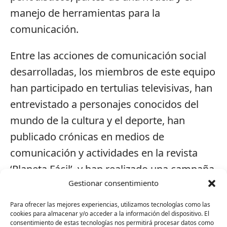
manejo de herramientas para la
comunicación.
Entre las acciones de comunicación social
desarrolladas, los miembros de este equipo
han participado en tertulias televisivas, han
entrevistado a personajes conocidos del
mundo de la cultura y el deporte, han
publicado crónicas en medios de
comunicación y actividades en la revista
‘Planeta Fácil’, y han realizado una campaña
Gestionar consentimiento
de sensibilización contra el abandono
animal y en favor de las adopciones de
Para ofrecer las mejores experiencias, utilizamos tecnologías como las
cookies para almacenar y/o acceder a la información del dispositivo. El
perros y gatos.
consentimiento de estas tecnologías nos permitirá procesar datos como