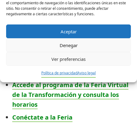
el comportamiento de navegación o las identificaciones únicas en este
sitio. No consentir o retirar el consentimiento, puede afectar
La labor de ‘Comunicación Plena’ se
negativamente a ciertas características y funciones.
enmarca en el Horizonte 7 de Plena
inclusión: Trabajar por la visibilidad social
Aceptar
del colectivo, consiguiendo, además,
Denegar
empoderar a las personas con discapacidad
intelectual haciéndolas protagonistas de
Ver preferencias
estas acciones.
Política de privacidad
Aviso legal
Accede al programa de la Feria Virtual
de la Transformación y consulta los
horarios
Conéctate a la Feria