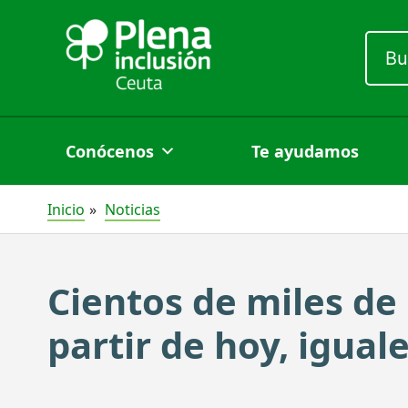
Ir
al
Busc
por:
contenido
Conócenos
Te ayudamos
Inicio
Noticias
Cientos de miles de
partir de hoy, igual