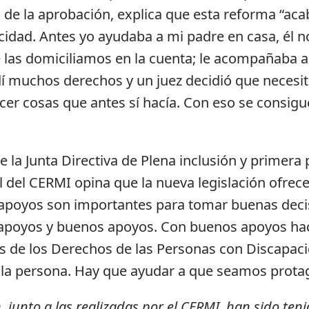
e la aprobación, explica que esta reforma “acab
idad. Antes yo ayudaba a mi padre en casa, él n
 las domiciliamos en la cuenta; le acompañaba a l
í muchos derechos y un juez decidió que necesi
acer cosas que antes sí hacía. Con eso se consig
 la Junta Directiva de Plena inclusión y primera
l del CERMI opina que la nueva legislación ofrec
s apoyos son importantes para tomar buenas deci
s apoyos y buenos apoyos. Con buenos apoyos ha
 de los Derechos de las Personas con Discapaci
 la persona. Hay que ayudar a que seamos protag
n, junto a las realizadas por el CERMI, han sido te