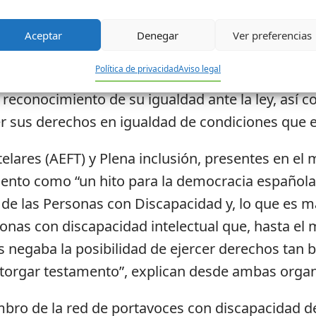
d intelectual o del desarrollo y sus familias
Aceptar
Denegar
Ver preferencias
l Congreso de los Diputados aprueba hoy la mayor
Política de privacidad
Aviso legal
lativo se garantiza el apoyo a las personas con d
el reconocimiento de su igualdad ante la ley, así
er sus derechos en igualdad de condiciones que el
elares (AEFT) y Plena inclusión, presentes en e
ento como “un hito para la democracia española,
e las Personas con Discapacidad y, lo que es m
sonas con discapacidad intelectual que, hasta el 
 negaba la posibilidad de ejercer derechos tan b
otorgar testamento”, explican desde ambas organ
mbro de la red de portavoces con discapacidad de