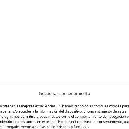
Gestionar consentimiento
islación civil y procesal para el apoyo a las p
a ofrecer las mejores experiencias, utilizamos tecnologías como las cookies par
acenar y/o acceder a la información del dispositivo. El consentimiento de estas
nologías nos permitirá procesar datos como el comportamiento de navegación o
 identificaciones únicas en este sitio. No consentir o retirar el consentimiento, p
utelares (AEFT) y Plena inclusión celebran es
ctar negativamente a ciertas características y funciones.