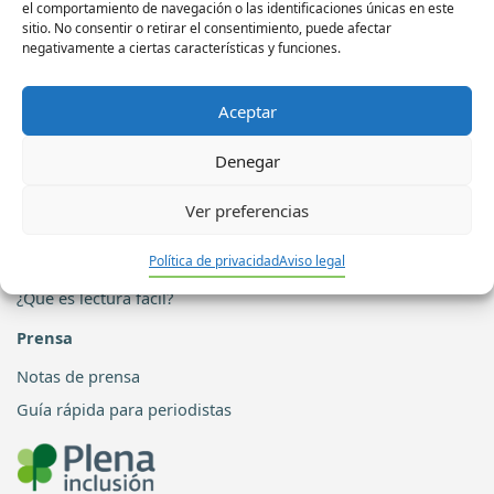
el comportamiento de navegación o las identificaciones únicas en este
Centro Ocupacional
sitio. No consentir o retirar el consentimiento, puede afectar
negativamente a ciertas características y funciones.
Servicio de Integración Laboral
Centro especial de empleo
Aceptar
Viviendas tuteladas
Más servicios de Plena Inclusión Ceuta
Denegar
Accesibilidad
Ver preferencias
Ayuda de esta página web
Política de privacidad
Aviso legal
Accesibilidad de esta página web
¿Qué es lectura fácil?
Prensa
Notas de prensa
Guía rápida para periodistas