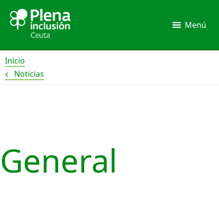
Ir
al
Menú
contenido
Inicio
Noticias
Paginación
de
entradas
General