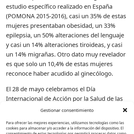
estudio específico realizado en España
(POMONA 2015-2016), casi un 35% de estas
mujeres presentaban obesidad, un 33%
epilepsia, un 50% alteraciones del lenguaje
y casi un 14% alteraciones tiroideas, y casi
un 14% migrañas. Otro dato muy revelador
es que solo un 10,4% de estas mujeres
reconoce haber acudido al ginecólogo.
El 28 de mayo celebramos el Día
Internacional de Acción por la Salud de las
Mujeres. Por este motivo, Plena inclusión
Gestionar consentimiento
viene realizando desde el pasado lunes la
Para ofrecer las mejores experiencias, utilizamos tecnologías como las
campaña #SoyPromotoraDeSalud, en la
cookies para almacenar y/o acceder a la información del dispositivo. El
consentimiento de estas tecnologías nos permitirá procesar datos como