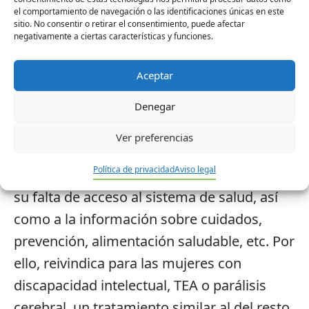
que invita a la ciudadanía a convertirse en
el comportamiento de navegación o las identificaciones únicas en este
sitio. No consentir o retirar el consentimiento, puede afectar
promotora de la salud de las mujeres con
negativamente a ciertas características y funciones.
discapacidad intelectual, TEA y parálisis
cerebral, compartiendo sus videos,
Aceptar
infografías y mensajes en las redes
Denegar
sociales.
Ver preferencias
Plena inclusión pretende empoderar a estas
Política de privacidad
Aviso legal
mujeres y concienciar a la ciudadanía sobre
su falta de acceso al sistema de salud, así
como a la información sobre cuidados,
prevención, alimentación saludable, etc. Por
ello, reivindica para las mujeres con
discapacidad intelectual, TEA o parálisis
cerebral, un tratamiento similar al del resto