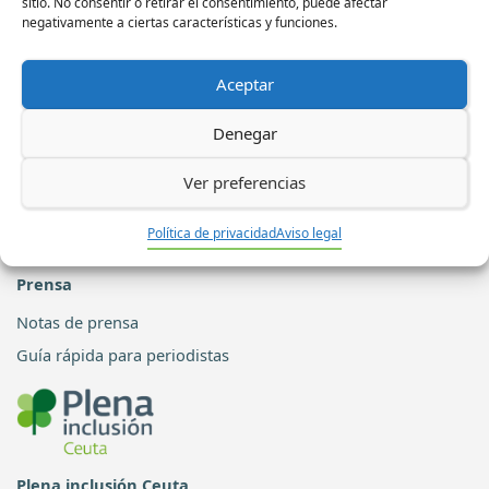
Servicio de Integración Laboral
sitio. No consentir o retirar el consentimiento, puede afectar
negativamente a ciertas características y funciones.
Centro especial de empleo
Viviendas tuteladas
Aceptar
Más servicios de Plena Inclusión Ceuta
Denegar
Accesibilidad
Ayuda de esta página web
Ver preferencias
Accesibilidad de esta página web
Política de privacidad
Aviso legal
¿Qué es lectura fácil?
Prensa
Notas de prensa
Guía rápida para periodistas
Plena inclusión Ceuta