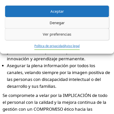
asociativo.
Promover la participación en el proyecto común
Aceptar
tanto de las organizaciones de Plena inclusión
Denegar
como otras del entorno.
Buscar el máximo compromiso de las personas que
Ver preferencias
participan (profesionales, voluntarios)
Basar toda la actividad en el conocimiento científico
Política de privacidad
Aviso legal
y la ética de cara a promover procesos de
innovación y aprendizaje permanente.
Asegurar la plena información por todos los
canales, velando siempre por la imagen positiva de
las personas con discapacidad intelectual o del
desarrollo y sus familias.
Se compromete a velar por la IMPLICACIÓN de todo
el personal con la calidad y la mejora continua de la
gestión con un COMPROMISO ético hacia las