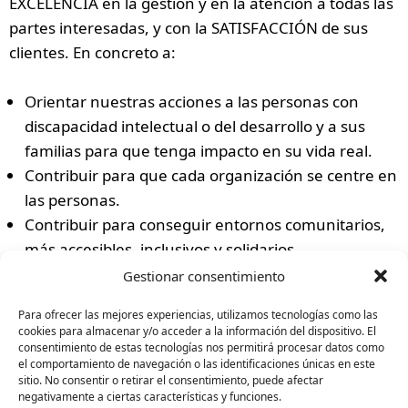
EXCELENCIA en la gestión y en la atención a todas las
partes interesadas, y con la SATISFACCIÓN de sus
clientes. En concreto a:
Orientar nuestras acciones a las personas con
discapacidad intelectual o del desarrollo y a sus
familias para que tenga impacto en su vida real.
Contribuir para que cada organización se centre en
las personas.
Contribuir para conseguir entornos comunitarios,
más accesibles, inclusivos y solidarios.
Potenciar la lucha activa de defensa de derechos
Gestionar consentimiento
(conseguir plena ciudadanía).
Para ofrecer las mejores experiencias, utilizamos tecnologías como las
Contribuir para que cada organización seamos
cookies para almacenar y/o acceder a la información del dispositivo. El
socialmente responsable (transparencia,
consentimiento de estas tecnologías nos permitirá procesar datos como
el comportamiento de navegación o las identificaciones únicas en este
sostenibilidad, igualdad de género).
sitio. No consentir o retirar el consentimiento, puede afectar
Promover la Calidad Plena en el movimiento
negativamente a ciertas características y funciones.