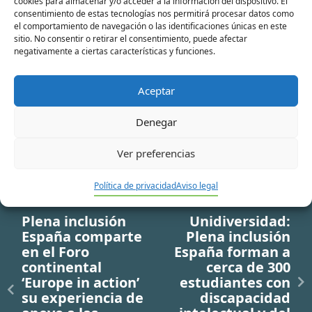
cookies para almacenar y/o acceder a la información del dispositivo. El
Correo
consentimiento de estas tecnologías nos permitirá procesar datos como
electrónico*
el comportamiento de navegación o las identificaciones únicas en este
sitio. No consentir o retirar el consentimiento, puede afectar
negativamente a ciertas características y funciones.
Web
Aceptar
Denegar
Ver preferencias
Política de privacidad
Aviso legal
Ir a noticia anterior
Ir a noticia siguiente
Plena inclusión
Unidiversidad:
España comparte
Plena inclusión
en el Foro
España forman a
continental
cerca de 300
‘Europe in action’
estudiantes con
su experiencia de
discapacidad