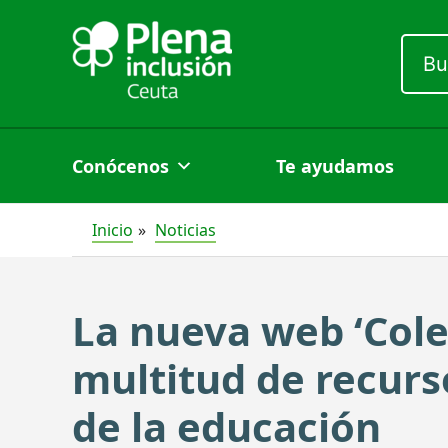
Ir
al
Busc
por:
contenido
Conócenos
Te ayudamos
Inicio
Noticias
La nueva web ‘Coles
multitud de recurs
de la educación