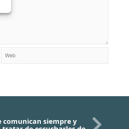
Web
e comunican siempre y
 tratar de escucharles de