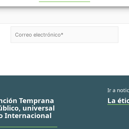
Correo
electrónico*
Ir a noti
ención Temprana
La éti
úblico, universal
so Internacional