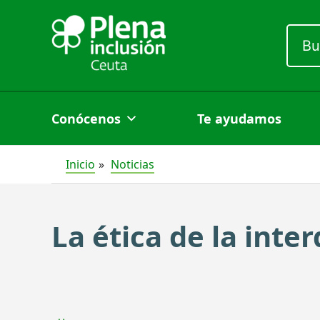
Ir
al
Busc
por:
contenido
Conócenos
Te ayudamos
Inicio
Noticias
La ética de la int