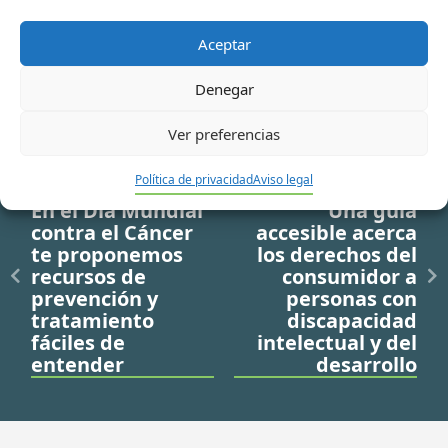
Aceptar
Denegar
Ver preferencias
Ir a noticia anterior
Ir a noticia siguiente
Política de privacidad
Aviso legal
En el Día Mundial
Una guía
contra el Cáncer
accesible acerca
te proponemos
los derechos del
recursos de
consumidor a
prevención y
personas con
tratamiento
discapacidad
fáciles de
intelectual y del
entender
desarrollo