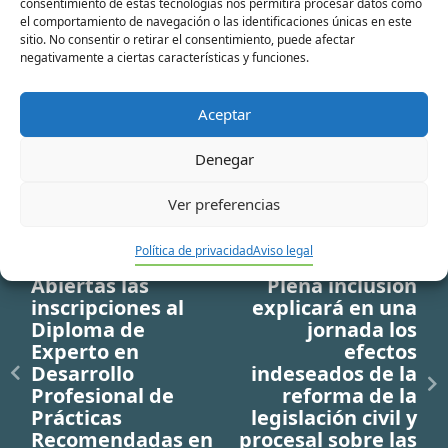
electrónico*
consentimiento de estas tecnologías nos permitirá procesar datos como
el comportamiento de navegación o las identificaciones únicas en este
sitio. No consentir o retirar el consentimiento, puede afectar
Web
negativamente a ciertas características y funciones.
Aceptar
Denegar
Ver preferencias
Política de privacidad
Aviso legal
Ir a noticia anterior
Ir a noticia siguiente
Abiertas las
Plena inclusión
inscripciones al
explicará en una
Diploma de
jornada los
Experto en
efectos
Desarrollo
indeseados de la
Profesional de
reforma de la
Prácticas
legislación civil y
Recomendadas en
procesal sobre las