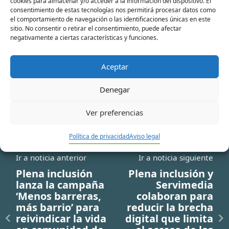
cookies para almacenar y/o acceder a la información del dispositivo. El
consentimiento de estas tecnologías nos permitirá procesar datos como
Correo
el comportamiento de navegación o las identificaciones únicas en este
sitio. No consentir o retirar el consentimiento, puede afectar
electrónico*
negativamente a ciertas características y funciones.
Web
Aceptar
Denegar
Ver preferencias
Política de privacidad
Aviso legal
Ir a noticia anterior
Ir a noticia siguiente
Plena inclusión
Plena inclusión y
lanza la campaña
Servimedia
‘Menos barreras,
colaboran para
más barrio’ para
reducir la brecha
reivindicar la vida
digital que limita