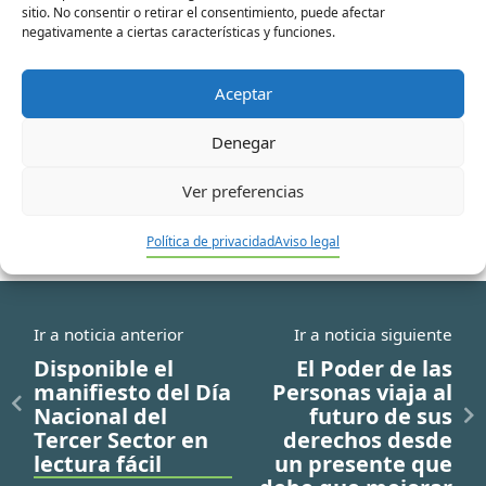
sitio. No consentir o retirar el consentimiento, puede afectar
Correo
negativamente a ciertas características y funciones.
electrónico*
Aceptar
Web
Denegar
Ver preferencias
Política de privacidad
Aviso legal
Ir a noticia anterior
Ir a noticia siguiente
Disponible el
El Poder de las
manifiesto del Día
Personas viaja al
Nacional del
futuro de sus
Tercer Sector en
derechos desde
lectura fácil
un presente que