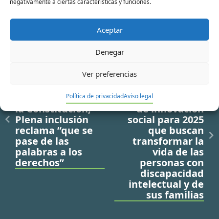
negativamente a ciertas características y funciones.
Aceptar
Denegar
Ir a noticia anterior
Ir a noticia siguiente
Ver preferencias
Un año después
Plena inclusión
de la reforma de
diseña proyectos
Política de privacidad
Aviso legal
la Constitución,
de innovación
Plena inclusión
social para 2025
reclama “que se
que buscan
pase de las
transformar la
palabras a los
vida de las
derechos”
personas con
discapacidad
intelectual y de
sus familias