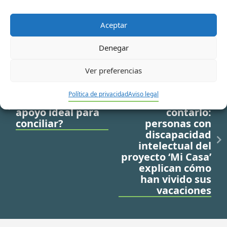
Aceptar
Denegar
Ver preferencias
Ir a noticia anterior
Ir a noticia siguiente
Política de privacidad
Aviso legal
¿Cuál sería el
Un verano para
apoyo ideal para
contarlo:
conciliar?
personas con
discapacidad
intelectual del
proyecto ‘Mi Casa’
explican cómo
han vivido sus
vacaciones