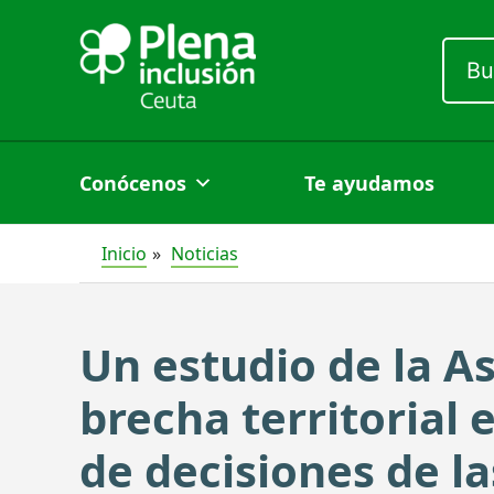
Ir
al
Busc
por:
contenido
Conócenos
Te ayudamos
Inicio
Noticias
Un estudio de la A
brecha territorial 
de decisiones de l