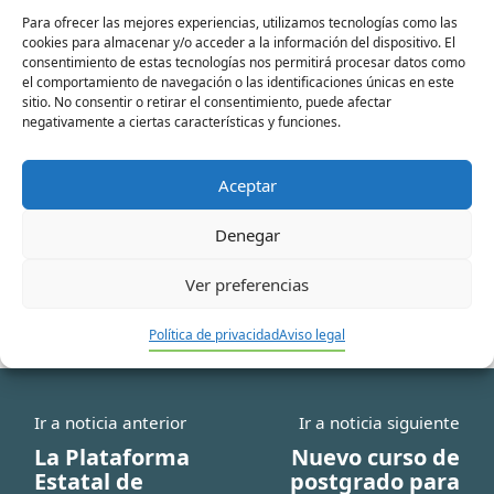
Nombre*
Para ofrecer las mejores experiencias, utilizamos tecnologías como las
cookies para almacenar y/o acceder a la información del dispositivo. El
consentimiento de estas tecnologías nos permitirá procesar datos como
el comportamiento de navegación o las identificaciones únicas en este
sitio. No consentir o retirar el consentimiento, puede afectar
Correo
negativamente a ciertas características y funciones.
electrónico*
Aceptar
Web
Denegar
Ver preferencias
Política de privacidad
Aviso legal
Ir a noticia anterior
Ir a noticia siguiente
La Plataforma
Nuevo curso de
Estatal de
postgrado para