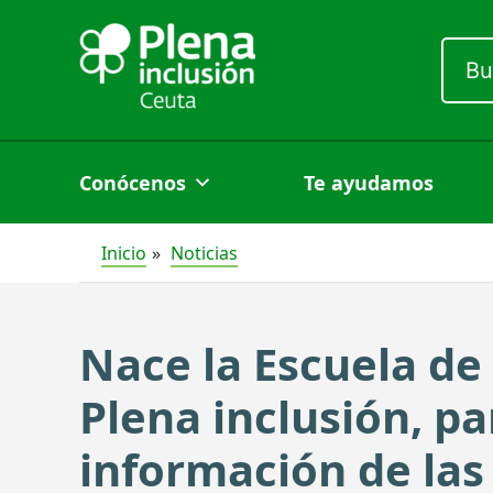
Ir
al
Busc
por:
contenido
Conócenos
Te ayudamos
Inicio
Noticias
Nace la Escuela d
Plena inclusión, pa
información de las