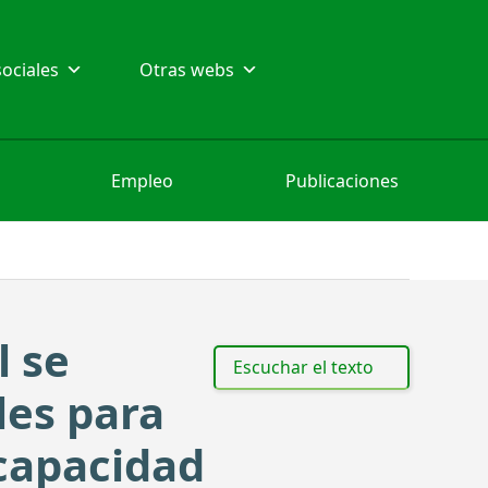
ociales
Otras webs
Empleo
Publicaciones
l se
Escuchar el texto
les para
scapacidad