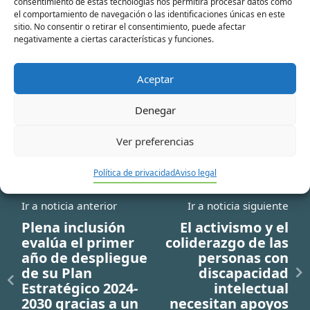
consentimiento de estas tecnologías nos permitirá procesar datos como
Correo
el comportamiento de navegación o las identificaciones únicas en este
sitio. No consentir o retirar el consentimiento, puede afectar
electrónico*
negativamente a ciertas características y funciones.
Web
Aceptar
Denegar
Ver preferencias
Política de privacidad
Aviso legal
Ir a noticia anterior
Ir a noticia siguiente
Plena inclusión
El activismo y el
evalúa el primer
coliderazgo de las
año de despliegue
personas con
de su Plan
discapacidad
Estratégico 2024-
intelectual
2030 gracias a un
necesitan apoyos