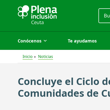
Ir
al
Busc
por:
contenido
Conócenos
Te ayudamos
Inicio
Noticias
Concluye el Ciclo d
Comunidades de Cu