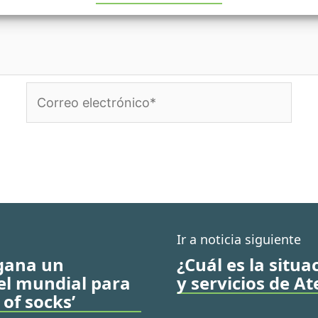
Correo
electrónico*
Ir a noticia siguiente
 gana un
¿Cuál es la situ
el mundial para
y servicios de 
 of socks’