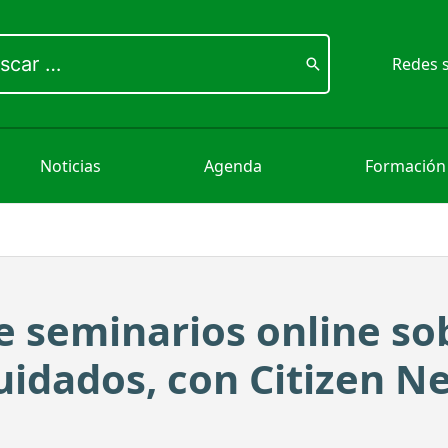
ar
Redes s
Noticias
Agenda
Formación
e seminarios online so
idados, con Citizen N