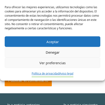
Para ofrecer las mejores experiencias, utilizamos tecnologías como las
cookies para almacenar y/o acceder a la información del dispositivo. El
consentimiento de estas tecnologías nos permitirá procesar datos como
Nombre*
el comportamiento de navegación o las identificaciones únicas en este
sitio. No consentir o retirar el consentimiento, puede afectar
negativamente a ciertas características y funciones.
Correo
Aceptar
electrónico*
Denegar
Web
Ver preferencias
Política de privacidad
Aviso legal
Ir a noticia anterior
Ir a noticia siguiente